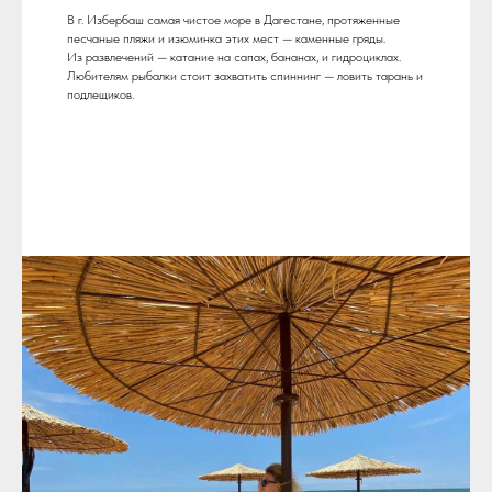
В г. Избербаш самая чистое море в Дагестане, протяженные
песчаные пляжи и изюминка этих мест — каменные гряды.
Из развлечений — катание на сапах, бананах, и гидроциклах.
Любителям рыбалки стоит захватить спиннинг — ловить тарань и
подлещиков.