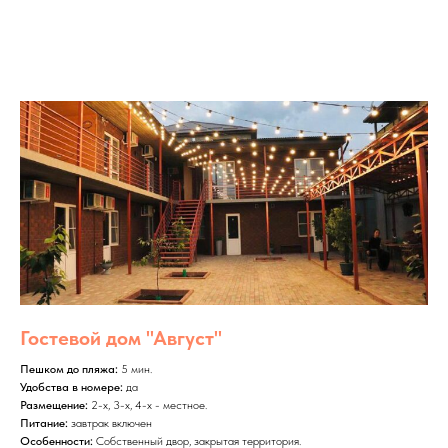
Гостевой дом "Август"
Пешком до пляжа:
5 мин.
Удобства в номере:
да
Размещение:
2-х, 3-х, 4-х - местное.
Питание:
завтрак включен
Особенности:
Собственный двор, закрытая территория.