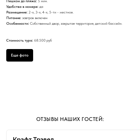
Пешком до пляжа:
5 мин.
Удобства в номере:
да
Размещение:
2-х, 3-х, 4-х, 5-ти - местное.
Питание:
завтрак включен
Особенности:
Собственный двор, закрытая территория, детский бассейн.
Стоимость тура:
68.500 руб
Еще фото
ОТЗЫВЫ НАШИХ ГОСТЕЙ: