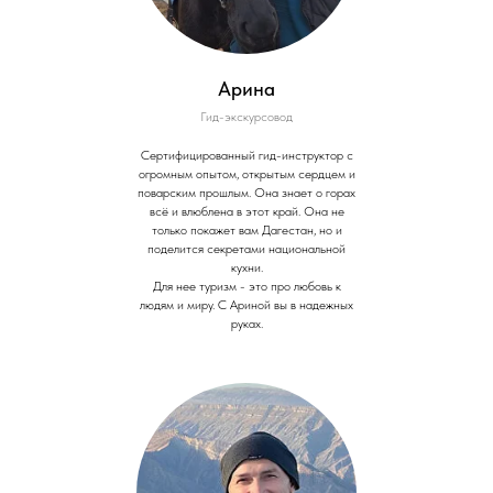
Арина
Гид-экскурсовод
Сертифицированный гид-инструктор с
огромным опытом, открытым сердцем и
поварским прошлым. Она знает о горах
всё и влюблена в этот край. Она не
только покажет вам Дагестан, но и
поделится секретами национальной
кухни.
Для нее туризм - это про любовь к
людям и миру. С Ариной вы в надежных
руках.