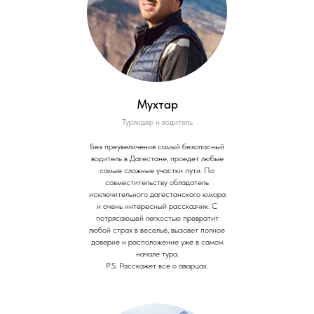
Мухтар
Турлидер и водитель
Без преувеличения самый безопасный
водитель в Дагестане, проедет любые
самые сложные участки пути. По
совместительству обладатель
исключительного дагестанского юмора
и очень интересный рассказчик. С
потрясающей легкостью превратит
любой страх в веселье, вызовет полное
доверие и расположение уже в самом
начале тура.
P.S. Расскажет все о аварцах.