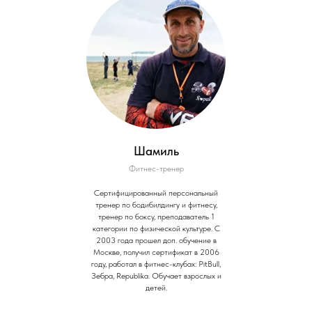
Шамиль
Фитнес-тренер
Сертифицированный персональный
тренер по бодибилдингу и фитнесу,
тренер по боксу, преподаватель 1
категории по физической культуре. С
2003 года прошел доп. обучение в
Москве, получил сертификат в 2006
году, работал в фитнес-клубах: PitBull,
Зебра, Republika. Обучает взрослых и
детей.