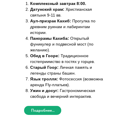
Комплексный завтрак 8:00.
Датунский храм:
Христианская
святыня 9-11 вв.
Аул-призрак Кахиб:
Прогулка по
древним руинам и лабиринтам
истории.
Панорамы Кахиба:
Открытый
фуникулер и подвесной мост (по
желанию).
Обед в Гооре:
Традиционное
гостеприимство в гостях у горцев.
Старый Гоор:
Личная память и
легенды страны башен.
Язык тролля:
Фотосессия (возможна
аренда Fly-платьев).
Ужин и досуг:
Гастрономическая
свобода и вечерний интерактив.
Подробнее...