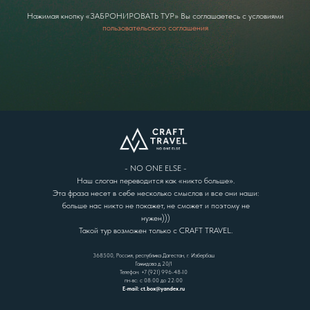
Нажимая кнопку «ЗАБРОНИРОВАТЬ ТУР» Вы соглашаетесь с условиями
пользовательского соглашения
- NO ONE ELSE -
Наш слоган переводится как «никто больше».
Эта фраза несет в себе несколько смыслов и все они наши:
больше нас никто не покажет, не сможет и поэтому не
нужен)))
Такой тур возможен только с CRAFT TRAVEL.
368500, Россия, республика Дагестан, г. Избербаш
Гамидова д.20/1
Телефон: +7 (921) 996-48-10
пн-вс: с 08:00 до 22:00
E-mail: ct.box@yandex.ru