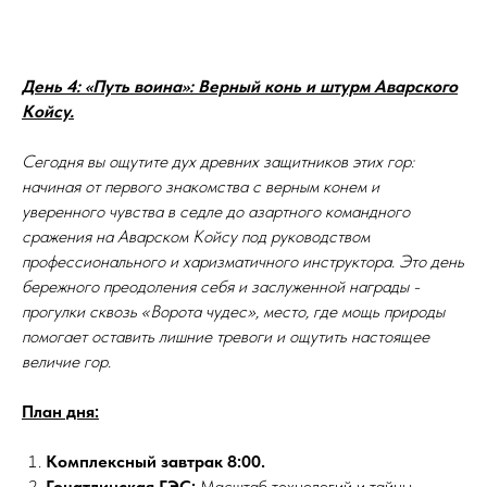
День 4: «Путь воина»: Верный конь и штурм Аварского
Койсу.
Сегодня вы ощутите дух древних защитников этих гор:
начиная от первого знакомства с верным конем и
уверенного чувства в седле до азартного командного
сражения на Аварском Койсу под руководством
профессионального и харизматичного инструктора. Это день
бережного преодоления себя и заслуженной награды -
прогулки сквозь «Ворота чудес», место, где мощь природы
помогает оставить лишние тревоги и ощутить настоящее
величие гор.
План дня:
Комплексный завтрак 8:00.
Гоцатлинская ГЭС:
Масштаб технологий и тайны