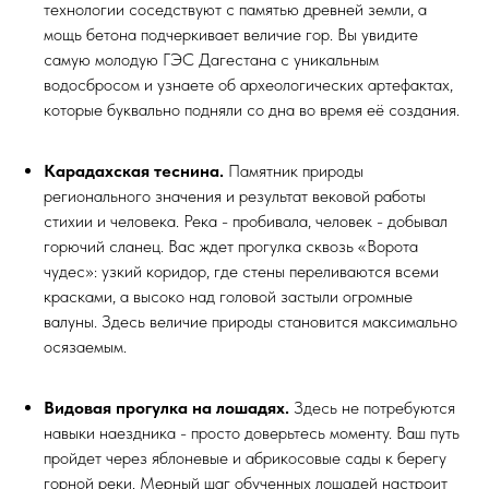
технологии соседствуют с памятью древней земли, а
мощь бетона подчеркивает величие гор. Вы увидите
самую молодую ГЭС Дагестана с уникальным
водосбросом и узнаете об археологических артефактах,
которые буквально подняли со дна во время её создания.
Карадахская теснина.
Памятник природы
регионального значения и результат вековой работы
стихии и человека. Река - пробивала, человек - добывал
горючий сланец. Вас ждет прогулка сквозь «Ворота
чудес»: узкий коридор, где стены переливаются всеми
красками, а высоко над головой застыли огромные
валуны. Здесь величие природы становится максимально
осязаемым.
Видовая прогулка на лошадях.
Здесь не потребуются
навыки наездника - просто доверьтесь моменту. Ваш путь
пройдет через яблоневые и абрикосовые сады к берегу
горной реки. Мерный шаг обученных лошадей настроит