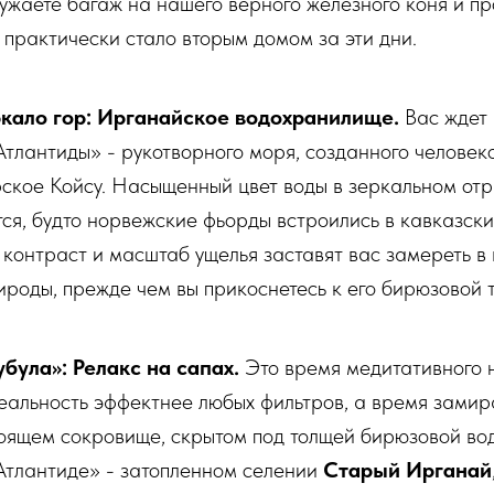
ужаете багаж на нашего верного железного коня и пр
 практически стало вторым домом за эти дни.
кало гор: Ирганайское водохранилище.
Вас ждет
Атлантиды» - рукотворного моря, созданного человек
ское Койсу. Насыщенный цвет воды в зеркальном от
ся, будто норвежские фьорды встроились в кавказски
онтраст и масштаб ущелья заставят вас замереть в 
роды, прежде чем вы прикоснетесь к его бирюзовой 
була»: Релакс на сапах.
Это время медитативного 
еальность эффектнее любых фильтров, а время замира
тоящем сокровище, скрытом под толщей бирюзовой вод
Атлантиде» - затопленном селении
Старый Ирганай