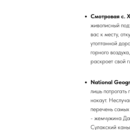
Смотровая с. 
живописный под
вас к месту, от
утоптанной доро
горного воздуха
раскроет свой г
National Geogr
лишь потрогать 
нокаут. Неслуча
перечень самых
- жемчужина Да
Сулакский каньо