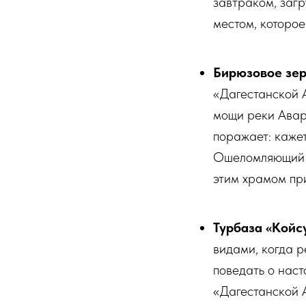
завтраком, загр
местом, которое
Бирюзовое зер
«Дагестанской 
мощи реки Авар
поражает: кажет
Ошеломляющий к
этим храмом при
Турбаза «Койсу
видами, когда р
поведать о нас
«Дагестанской 