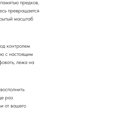
 памятью предков,
десь превращается
скрытый масштаб
Под контролем
лю с настоящим
фовать, лежа на
восполнить
ще раз
и от вашего