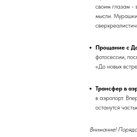
своим глазам - 
мысли. Мурашки 
сверхреалистич
Прощание с Да
фотосессии, пос
«До новых встре
Трансфер в аэ
в аэропорт. Впе
останутся часть
Внимание! Порядок