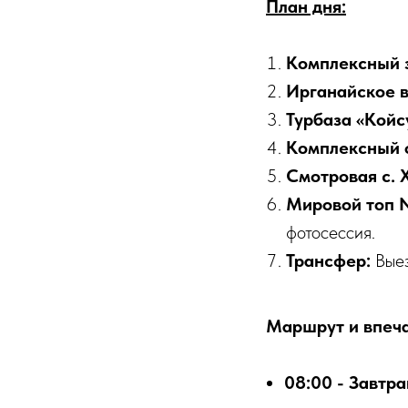
План дня:
Комплексный з
Ирганайское 
Турбаза «Койс
Комплексный 
Смотровая с. 
Мировой топ N
фотосессия.
Трансфер:
Выез
Маршрут и впеча
08:00 - Завтра