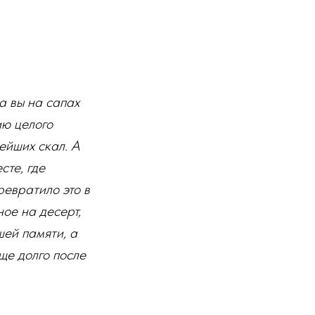
а вы на сапах
ию целого
ейших скал. А
сте, где
евратило это в
ое на десерт,
шей памяти, а
ще долго после