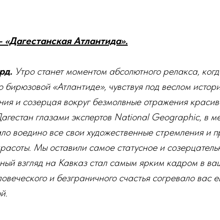
- «Дагестанская Атлантида».
рд.
Утро станет моментом абсолютного релакса, когд
по бирюзовой «Атлантиде», чувствуя под веслом истор
ния и созерцая вокруг безмолвные отражения красив
Дагестан глазами экспертов National Geographic, в ме
о воедино все свои художественные стремления и пр
расоты. Мы оставили самое статусное и созерцательн
ный взгляд на Кавказ стал самым ярким кадром в ва
ловеческого и безграничного счастья согревало вас е
й.