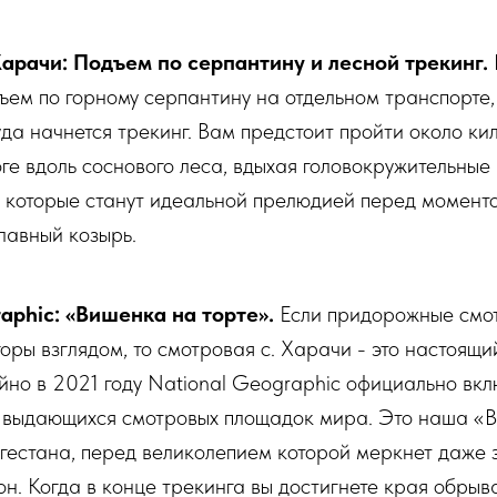
Харачи: Подъем по серпантину и лесной трекинг.
ъем по горному серпантину на отдельном транспорте,
куда начнется трекинг. Вам предстоит пройти около ки
ге вдоль соснового леса, вдыхая головокружительные
, которые станут идеальной прелюдией перед момент
лавный козырь.
aphic: «Вишенка на торте».
Если придорожные смо
горы взглядом, то смотровая с. Харачи - это настоящи
йно в 2021 году National Geographic официально вклю
 выдающихся смотровых площадок мира. Это наша «В
гестана, перед великолепием которой меркнет даже
н. Когда в конце трекинга вы достигнете края обрыва