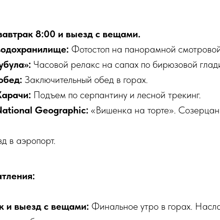
автрак 8:00 и выезд с вещами.
водохранилище:
Фотостоп на панорамной смотровой
убула»:
Часовой релакс на сапах по бирюзовой глад
обед:
Заключительный обед в горах.
Харачи:
Подъем по серпантину и лесной трекинг.
ational Geographic:
«Вишенка на торте». Созерцан
д в аэропорт.
тления:
к и выезд с вещами:
Финальное утро в горах. Насл