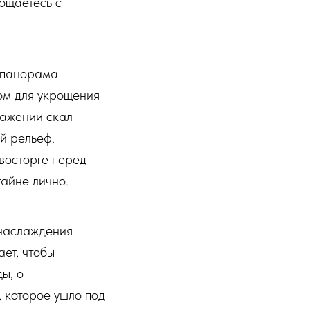
ощаетесь с
 панорама
ом для укрощения
ражении скал
й рельеф.
восторге перед
тайне лично.
наслаждения
ет, чтобы
ы, о
, которое ушло под