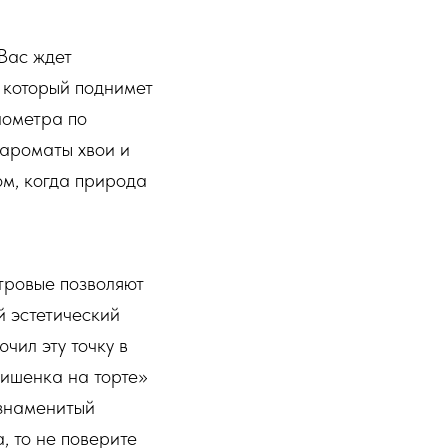
Вас ждет
 который поднимет
лометра по
 ароматы хвои и
ом, когда природа
тровые позволяют
й эстетический
чил эту точку в
ишенка на торте»
 знаменитый
, то не поверите