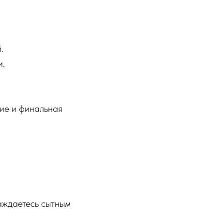
.
и.
ие и финальная
аждаетесь сытным