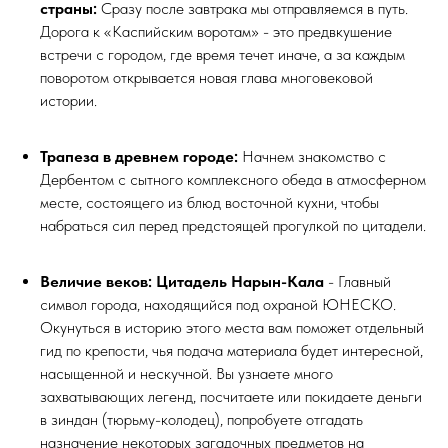
страны:
Сразу после завтрака мы отправляемся в путь.
Дорога к «Каспийским воротам» - это предвкушение
встречи с городом, где время течет иначе, а за каждым
поворотом открывается новая глава многовековой
истории.
Трапеза в древнем городе:
Начнем знакомство с
Дербентом с сытного комплексного обеда в атмосферном
месте, состоящего из блюд восточной кухни, чтобы
набраться сил перед предстоящей прогулкой по цитадели.
Величие веков: Цитадель Нарын-Кала
- Главный
символ города, находящийся под охраной ЮНЕСКО.
Окунуться в историю этого места вам поможет отдельный
гид по крепости, чья подача материала будет интересной,
насыщенной и нескучной. Вы узнаете много
захватывающих легенд, посчитаете или покидаете деньги
в зиндан (тюрьму-колодец), попробуете отгадать
назначение некоторых загадочных предметов на