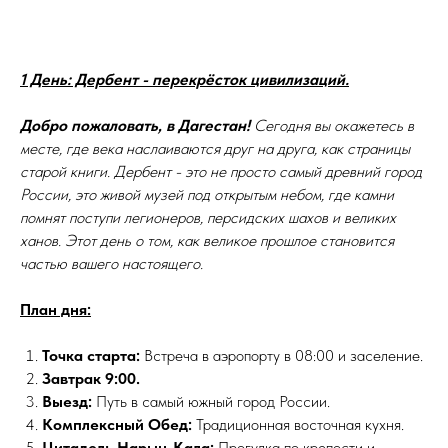
1 День: Дербент - перекрёсток цивилизаций.
Добро пожаловать, в Дагестан!
Сегодня вы окажетесь в
месте, где века наслаиваются друг на друга, как страницы
старой книги. Дербент - это не просто самый древний город
России, это живой музей под открытым небом, где камни
помнят поступи легионеров, персидских шахов и великих
ханов. Этот день о том, как великое прошлое становится
частью вашего настоящего.
План дня:
Точка старта:
Встреча в аэропорту в 08:00 и заселение.
Завтрак
9:00.
Выезд:
Путь в самый южный город России.
Комплексный Обед:
Традиционная восточная кухня.
Цитадель Нарын-Кала:
Прогулка по крепости и