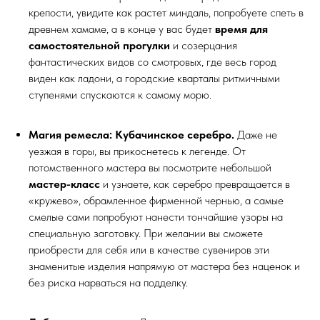
крепости, увидите как растет миндаль, попробуете спеть в
древнем хамаме, а в конце у вас будет
время для
самостоятельной прогулки
и созерцания
фантастических видов со смотровых, где весь город
виден как ладони, а городские кварталы ритмичными
ступенями спускаются к самому морю.
Магия ремесла: Кубачинское серебро.
Даже не
уезжая в горы, вы прикоснетесь к легенде. От
потомственного мастера вы посмотрите небольшой
мастер-класс
и узнаете, как серебро превращается в
«кружево», обрамленное фирменной чернью, а самые
смелые сами попробуют нанести тончайшие узоры на
специальную заготовку. При желании вы сможете
приобрести для себя или в качестве сувениров эти
знаменитые изделия напрямую от мастера без наценок и
без риска нарваться на подделку.