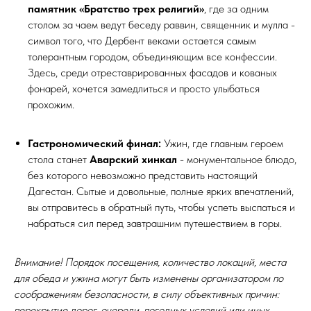
памятник «Братство трех религий»
, где за одним
столом за чаем ведут беседу раввин, священник и мулла -
символ того, что Дербент веками остается самым
толерантным городом, объединяющим все конфессии.
Здесь, среди отреставрированных фасадов и кованых
фонарей, хочется замедлиться и просто улыбаться
прохожим.
Гастрономический финал:
Ужин, где главным героем
стола станет
Аварский хинкал
- монументальное блюдо,
без которого невозможно представить настоящий
Дагестан. Сытые и довольные, полные ярких впечатлений,
вы отправитесь в обратный путь, чтобы успеть выспаться и
набраться сил перед завтрашним путешествием в горы.
Внимание! Порядок посещения, количество локаций, места
для обеда и ужина могут быть изменены организатором по
соображениям безопасности, в силу объективных причин:
перекрытие дорог, очереди, погодных условий или иных,