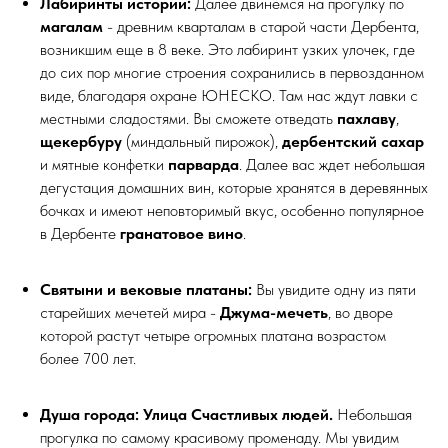
Лабиринты истории:
Далее двинемся на прогулку по
магалам
- древним кварталам в старой части Дербента,
возникшим еще в 8 веке. Это лабиринт узких улочек, где
до сих пор многие строения сохранились в первозданном
виде, благодаря охране ЮНЕСКО. Там нас ждут лавки с
местными сладостями. Вы сможете отведать
пахлаву
,
щекербуру
(миндальный пирожок),
дербентский сахар
и мятные конфетки
парварда
. Далее вас ждет небольшая
дегустация домашних вин, которые хранятся в деревянных
бочках и имеют неповторимый вкус, особенно популярное
в Дербенте
гранатовое вино
.
Святыни и вековые платаны:
Вы увидите одну из пяти
старейших мечетей мира -
Джума-мечеть
, во дворе
которой растут четыре огромных платана возрастом
более 700 лет.
Душа города: Улица Счастливых людей.
Небольшая
прогулка по самому красивому променаду. Мы увидим