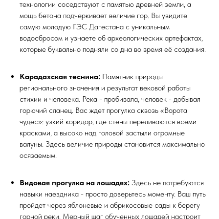
технологии соседствуют с памятью древней земли, а
мощь бетона подчеркивает величие гор. Вы увидите
самую молодую ГЭС Дагестана с уникальным
водосбросом и узнаете об археологических артефактах,
которые буквально подняли со дна во время её создания.
Карадахская теснина:
Памятник природы
регионального значения и результат вековой работы
стихии и человека. Река - пробивала, человек - добывал
горючий сланец. Вас ждет прогулка сквозь «Ворота
чудес»: узкий коридор, где стены переливаются всеми
красками, а высоко над головой застыли огромные
валуны. Здесь величие природы становится максимально
осязаемым.
Видовая прогулка на лошадях:
Здесь не потребуются
навыки наездника - просто доверьтесь моменту. Ваш путь
пройдет через яблоневые и абрикосовые сады к берегу
горной реки. Мерный шаг обученных лошадей настроит