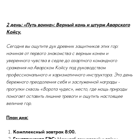
2 день: «Путь воина»: Верный конь и штурм Аварского
Койсу.
Сегодня вы ощутите дух древних защитников этих гор:
начиная от первого знакомства с верным конем и
уверенного чувства в седле до азартного командного
сражения на Аварском Койсу под руководством
профессионального и харизматичного инструктора. Это день
бережного преодоления себя и заслуженной награды -
прогулки сквозь «Ворота чудес», место, где мощь природы
помогает оставить лишние тревоги и ощутить настоящее
величие гор.
План дня:
Комплексный завтрак 8:00.
Гоцатлинская ГЭС:
Масштаб технологий и тайны