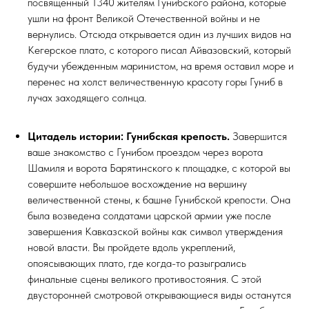
посвященный 1340 жителям Гунибского района, которые
ушли на фронт Великой Отечественной войны и не
вернулись. Отсюда открывается один из лучших видов на
Кегерское плато, с которого писал Айвазовский, который
будучи убежденным маринистом, на время оставил море и
перенес на холст величественную красоту горы Гуниб в
лучах заходящего солнца.
Цитадель истории: Гунибская крепость.
Завершится
ваше знакомство с Гунибом проездом через ворота
Шамиля и ворота Барятинского к площадке, с которой вы
совершите небольшое восхождение на вершину
величественной стены, к башне Гунибской крепости. Она
была возведена солдатами царской армии уже после
завершения Кавказской войны как символ утверждения
новой власти. Вы пройдете вдоль укреплений,
опоясывающих плато, где когда-то разыгрались
финальные сцены великого противостояния. С этой
двусторонней смотровой открывающиеся виды останутся