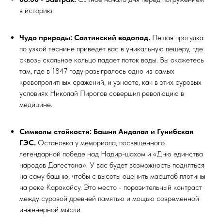
в историю.
Чудо природы: Салтинский водопад.
Пешая прогулка
по узкой теснине приведет вас в уникальную пещеру, где
сквозь скальное кольцо падает поток воды. Вы окажетесь
там, где в 1847 году разыгралось одно из самых
кровопролитных сражений, и узнаете, как в этих суровых
условиях Николай Пирогов совершил революцию в
медицине.
Символы стойкости: Башня Андалал и Гунибская
ГЭС.
Остановка у мемориала, посвященного
легендарной победе над Надир-шахом и «Дню единства
народов Дагестана». У вас будет возможность подняться
на саму башню, чтобы с высоты оценить масштаб плотины
на реке Каракойсу. Это место - поразительный контраст
между суровой древней памятью и мощью современной
инженерной мысли.