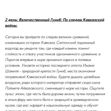
2 день: Величественный Гуниб: По следам Кавказской
войны.
Сегодня вы пройдете по следам великих сражений,
изменивших историю Кавказа. Салтинский подземный
водопад вы увидите там, где каждый камень помнит
стойкость и отвагу участников одноименного сражения, а
Пирогов впервые в мире применил наркоз в полевых
условиях. Узнаете историю последнего оплота Имама
Шамиля - природной крепости Гуниб, места окончания
полувековой Кавказской войны. Будете дышать целебным
воздухом, ради которого император отправлял сюда сына.
Поймете Айвазовского, сменившего море на горы. Ощутите
пульс эпохи, где честь была дороже жизни, путем погружения
в атмосферу местного быта и традиций в краеведческом
музее, где вас нарядят в национальную одежду и обучат
знакомиться у родника по всем правилам горской чести.