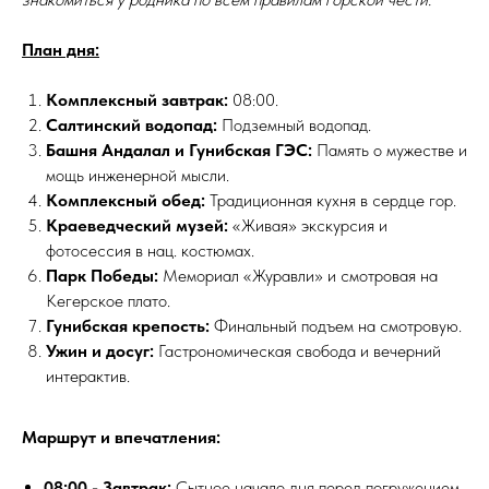
План дня:
Комплексный завтрак:
08:00.
Салтинский водопад:
Подземный водопад.
Башня Андалал и Гунибская ГЭС:
Память о мужестве и
мощь инженерной мысли.
Комплексный обед:
Традиционная кухня в сердце гор.
Краеведческий музей:
«Живая» экскурсия и
фотосессия в нац. костюмах.
Парк Победы:
Мемориал «Журавли» и смотровая на
Кегерское плато.
Гунибская крепость:
Финальный подъем на смотровую.
Ужин и досуг:
Гастрономическая свобода и вечерний
интерактив.
Маршрут и впечатления:
08:00 - Завтрак:
Сытное начало дня перед погружением