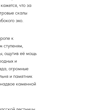
кажется, что за
тровые скалы
бокого эхо.
тропе к
м ступеням,
ы, ощутив её мощь
родных и
ада, огромные
льня и памятник
й надвое каменной
асской лестницы