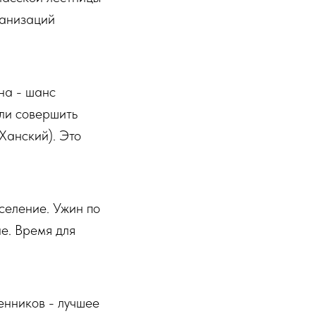
ранизаций
на - шанс
или совершить
 Ханский). Это
селение. Ужин по
е. Время для
енников - лучшее