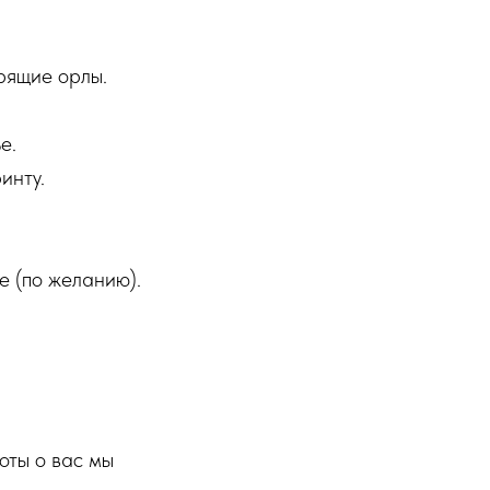
рящие орлы.
е.
инту.
е (по желанию).
оты о вас мы