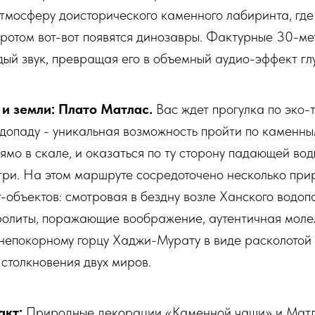
тмосферу доисторического каменного лабиринта, где 
ротом вот-вот появятся динозавры. Фактурные 30-ме
дый звук, превращая его в объемный аудио-эффект глу
 и земли: Плато Матлас.
Вас ждет прогулка по эко-
допаду - уникальная возможность пройти по каменны
мо в скале, и оказаться по ту сторону падающей вод
утри. На этом маршруте сосредоточено несколько при
-объектов: смотровая в бездну возле Ханского водоп
олиты, поражающие воображение, аутентичная моле
и непокорному горцу Хаджи-Мурату в виде расколото
 столкновения двух миров.
акт:
Природные декорации «Каменной чаши» и Матл