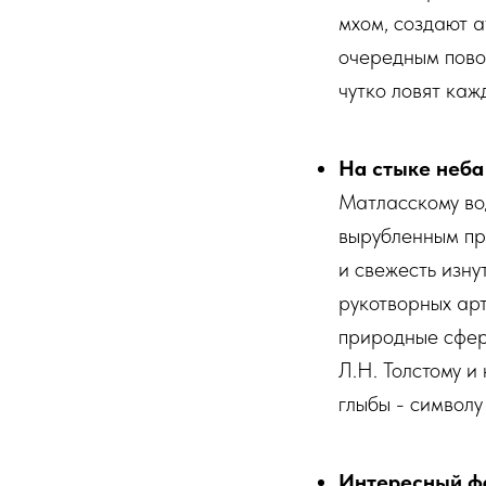
мхом, создают а
очередным пово
чутко ловят каж
На стыке неба
Матласскому во
вырубленным пря
и свежесть изн
рукотворных арт
природные сфер
Л.Н. Толстому 
глыбы - символу
Интересный ф