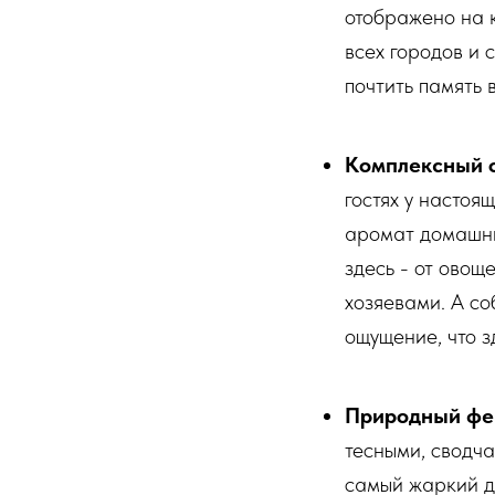
отображено на 
всех городов и 
почтить память 
Комплексный о
гостях у настоя
аромат домашни
здесь - от овощ
хозяевами. А с
ощущение, что з
Природный фе
тесными, сводча
самый жаркий де