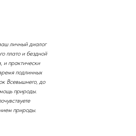
 ваш личный диалог
го плато и бездной
, и практически
 время подлинных
рок Всевышнего, до
 мощь природы.
почувствуете
ичием природы.