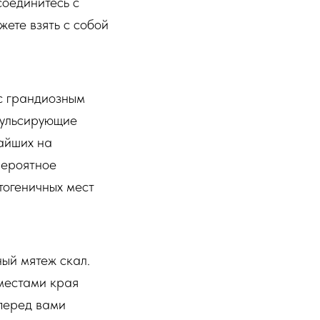
соединитесь с
жете взять с собой
с грандиозным
 пульсирующие
чайших на
вероятное
отогеничных мест
ый мятеж скал.
 местами края
перед вами