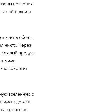
казаны названия
ль этой аллеи и
ет ждать обед в
ил никто. Через
. Каждый продукт
н самими
льно закрепит
ную вселенную с
климат: даже в
ены, поросшие