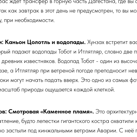
Вас ждет трансфер в горную часть Дагестана, где вы 
так как завтрак в этот день не предусмотрен, то вы мо
у, при необходимости.
и: Каньон Цолотль и водопады.
Хунзах встретит ва
орый падают водопады Тобот и Итлятляр, словно две
 древних известняков. Водопад Тобот - один из высо
зе, а Итлятляр при ветреной погоде преподносит не
токи могут начать падать вверх. Это одно из самых ф
 масштаб природы ощущается каждой клеткой.
ов: Смотровая «Каменное пламя».
Это архитектурн
тление, будто лепестки гигантского костра охватили
но застыли под кинжальными ветрами Аварии. С неё 