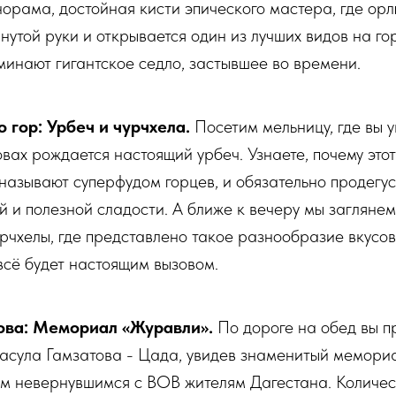
орама, достойная кисти эпического мастера, где орл
нутой руки и открывается один из лучших видов на го
инают гигантское седло, застывшее во времени.
 гор: Урбеч и чурчхела.
Посетим мельницу, где вы у
ах рождается настоящий урбеч. Узнаете, почему это
называют суперфудом горцев, и обязательно продегу
ей и полезной сладости. А ближе к вечеру мы загляне
рчхелы, где представлено такое разнообразие вкусов,
всё будет настоящим вызовом.
ова: Мемориал «Журавли».
По дороге на обед вы п
Расула Гамзатова - Цада, увидев знаменитый мемори
ем невернувшимся с ВОВ жителям Дагестана. Количес