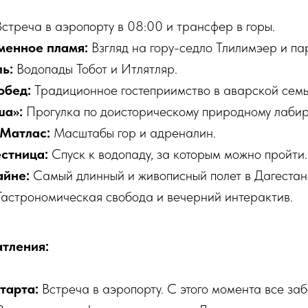
стреча в аэропорту в 08:00 и трансфер в горы.
менное пламя:
Взгляд на гору-седло Тлилимэер и па
ь:
Водопады Тобот и Итлятляр.
обед:
Традиционное гостеприимство в аварской семь
ша»:
Прогулка по доисторическому природному лабир
 Матлас:
Масштабы гор и адреналин.
стница:
Спуск к водопаду, за которым можно пройти.
айне:
Самый длинный и живописный полет в Дагестан
астрономическая свобода и вечерний интерактив.
тления:
старта:
Встреча в аэропорту. С этого момента все заб