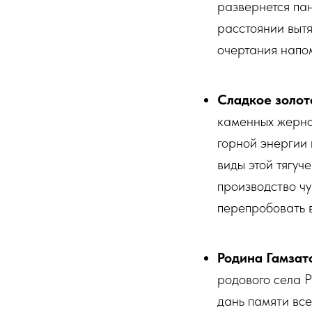
развернется пан
расстоянии вытя
очертания напом
Сладкое золото
каменных жернов
горной энергии 
виды этой тягуч
производство чу
перепробовать 
Родина Гамзат
родового села 
дань памяти вс