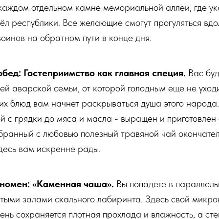
каждом отдельном камне мемориальной аллеи, где у
сёл республики. Все желающие смогут прогуляться вдо
воинов на обратном пути в конце дня.
бед: Гостеприимство как главная специя.
Вас буд
щей аварской семьи, от которой голодным еще не уход
х блюд вам начнет раскрываться душа этого народа
ей с грядки до мяса и масла - выращен и приготовле
обранный с любовью полезный травяной чай окончате
десь вам искренне рады.
номен: «Каменная чаша».
Вы попадете в параллель
тыми залами скального лабиринта. Здесь свой микро
нь сохраняется плотная прохлада и влажность, а ст