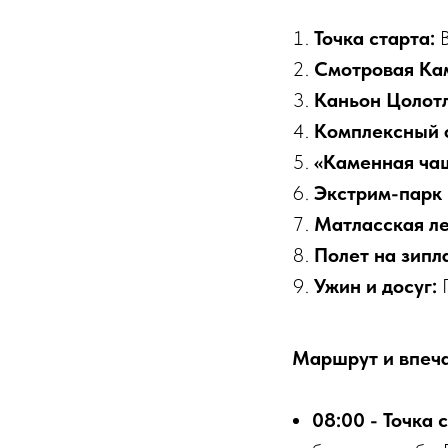
Точка старта:
В
Смотровая Ка
Каньон Цолотл
Комплексный 
«Каменная ча
Экстрим-парк
Матласская ле
Полет на зипл
Ужин и досуг:
Г
Маршрут и впеча
08:00 - Точка 