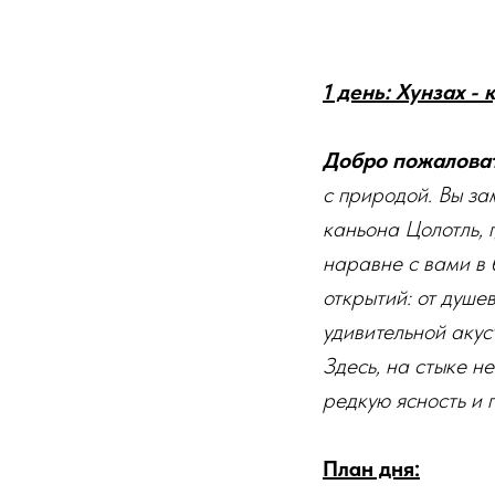
1 день: Хунзах -
Добро пожаловат
с природой. Вы за
каньона Цолотль, 
наравне с вами в 
открытий: от душе
удивительной акус
Здесь, на стыке н
редкую ясность и 
План дня: