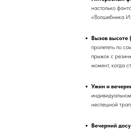
настолько фант
«Волшебника Из
Вызов высоте 
пролететь по са
прыжок с резинк
момент, когда с
Ужин и вечерн
индивидуальном
неспешной трап
Вечерний досу