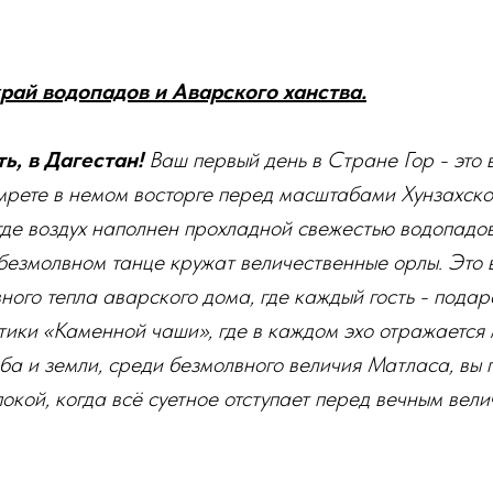
 край водопадов и Аварского ханства.
ь, в Дагестан!
Ваш первый день в Стране Гор - это
мрете в немом восторге перед масштабами Хунзахско
где воздух наполнен прохладной свежестью водопадов
безмолвном танце кружат величественные орлы. Это
вного тепла аварского дома, где каждый гость - пода
тики «Каменной чаши», где в каждом эхо отражается
еба и земли, среди безмолвного величия Матласа, вы 
покой, когда всё суетное отступает перед вечным вел