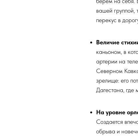
берем на себя. 
вашей группой, 
перекус в дорог
Величие стихи
каньоном, в кот
артерии на теле
Северном Кавка
зрелище: его по
Дагестана, где
На уровне орл
Создается впеча
обрыва и навеч