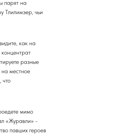
ы парят на
ру Тлилимэер, чьи
видите, как на
т концентрат
стируете разные
м на местное
 что
роедете мимо
ал «Журавли» -
тво павших героев