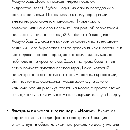
Хадум-Баш. Дорога пройдет через поселок
гидростроителей Дубки - один из самых передовых в
советское время. На подъезде к нему перед вами
внезапно распахнется панорама Чиркейского
водохранилища с его неземной природной геометрией
рельефа, выточенного водой. С обзорной площадки
Хадум-Баш Сулакский каньон откроется во всем своем
величии - его бирюзовая лента далеко внизу и парящие в
восходящих потоках орлы, за которыми здесь можно
наблюдать на уровне глаз. Здесь, на краю бездны, вы
легко поймете чувства Александра Дюма, который
несмотря на свою искушенность мировыми красотами,
был настолько ошеломлен масштабом Сулакского
каньона, что не рискнул стоять на ногах, а просто лег на
живот, чтобы заглянуть в эту головокружительную бездну.
Экстрим по желанию: пещеры «Нохъо».
Визитная
карточка каньона для фанатов экстрима. Локация
отсутствует в обязательной программе, но доступна для