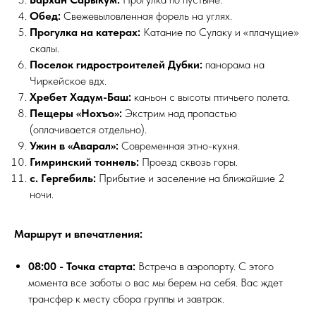
Обед:
Свежевыловленная форель на углях.
Прогулка на катерах:
Катание по Сулаку и «плачущие»
скалы.
Поселок гидростроителей Дубки:
панорама на
Чиркейское вдх.
Хребет Хадум-Баш:
каньон с высоты птичьего полета.
Пещеры «Нохъо»:
Экстрим над пропастью
(оплачивается отдельно).
Ужин в «Аварал»:
Современная этно-кухня.
Гимринский тоннель:
Проезд сквозь горы.
с. Гергебиль:
Прибытие и заселение на ближайшие 2
ночи.
Маршрут и впечатления:
08:00 - Точка старта:
Встреча в аэропорту. С этого
момента все заботы о вас мы берем на себя. Вас ждет
трансфер к месту сбора группы и завтрак.