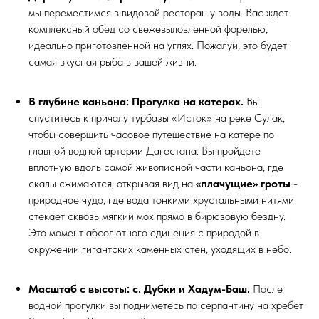
мы переместимся в видовой ресторан у воды. Вас ждет
комплексный обед со свежевыловленной форелью,
идеально приготовленной на углях. Пожалуй, это будет
самая вкусная рыба в вашей жизни.
В глубине каньона: Прогулка на катерах.
Вы
спуститесь к причалу турбазы «Исток» на реке Сулак,
чтобы совершить часовое путешествие на катере по
главной водной артерии Дагестана. Вы пройдете
вплотную вдоль самой живописной части каньона, где
скалы сжимаются, открывая вид на
«плачущие» гроты
-
природное чудо, где вода тонкими хрустальными нитями
стекает сквозь мягкий мох прямо в бирюзовую бездну.
Это момент абсолютного единения с природой в
окружении гигантских каменных стен, уходящих в небо.
Масштаб с высоты: с. Дубки и Хадум-Баш.
После
водной прогулки вы подниметесь по серпантину на хребет