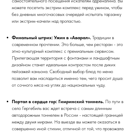
самостоятельного посещения искателям адреналина. Вы
можете посетить экстрим-комплекс перед ужином, чтобы
без дневных многочасовых очередей испытать тарзанку
или экстрим-качели над пропастью.
Финальный штрих: Ужин в «Аварал».
Традиции в
современном прочтении. Это больше, чем ресторан - это
этно-культурный комплекс с премиальным сервисом.
Прилегающая территория с фонтанами и ландшафтным
дизайном станет идеальным контрастом после диких
пейзажей каньона. Свободный выбор блюд по меню
позволит вам насладиться именно тем, чего просит душа:
от сочного мяса на углях до национальных чуду.
Портал в сердце гор: Гимринский тоннель.
По пути в
село Гергебиль вас ждет встреча с самым длинным
автодорожным тоннелем в России - настоящей границей
между двумя мирами. На выезде вы можете оказаться в
совершенно иной стихии, отличной от той, что провожала