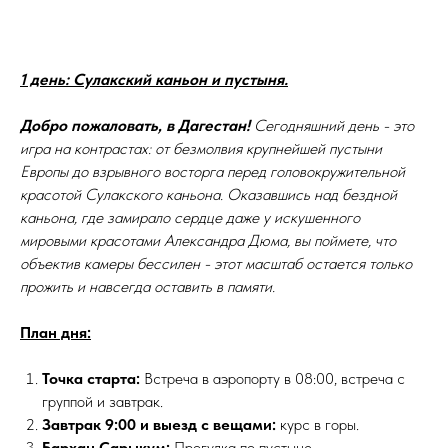
1 день: Сулакский каньон и пустыня.
Добро пожаловать, в Дагестан!
Сегодняшний день - это
игра на контрастах: от безмолвия крупнейшей пустыни
Европы до взрывного восторга перед головокружительной
красотой Сулакского каньона. Оказавшись над бездной
каньона, где замирало сердце даже у искушенного
мировыми красотами Александра Дюма, вы поймете, что
объектив камеры бессилен - этот масштаб остается только
прожить и навсегда оставить в памяти.
План дня:
Точка старта:
Встреча в аэропорту в 08:00, встреча с
группой и завтрак.
Завтрак 9:00 и выезд с вещами:
курс в горы.
Бархан Сарыкум:
Прогулка по пустыне.