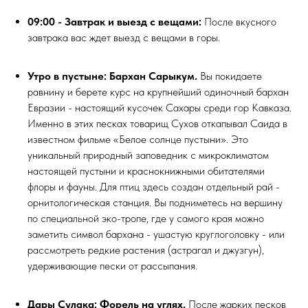
09:00 - Завтрак и выезд с вещами:
После вкусного
завтрака вас ждет выезд с вещами в горы.
Утро в пустыне: Бархан Сарыкум.
Вы покидаете
равнину и берете курс на крупнейший одиночный бархан
Евразии - настоящий кусочек Сахары среди гор Кавказа.
Именно в этих песках товарищ Сухов откапывал Саида в
известном фильме «Белое солнце пустыни». Это
уникальный природный заповедник с микроклиматом
настоящей пустыни и краснокнижными обитателями
флоры и фауны. Для птиц здесь создан отдельный рай -
орнитологическая станция. Вы подниметесь на вершину
по специальной эко-тропе, где у самого края можно
заметить символ бархана - ушастую круглоголовку - или
рассмотреть редкие растения (астрагал и джузгун),
удерживающие пески от рассыпания.
Дары Сулака: Форель на углях.
После жарких песков