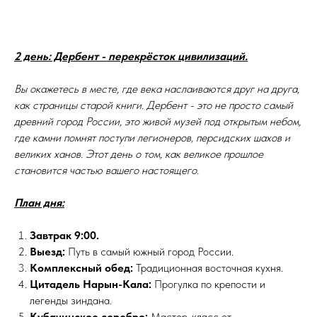
2 день: Дербент - перекрёсток цивилизаций.
Вы окажетесь в месте, где века наслаиваются друг на друга,
как страницы старой книги. Дербент - это не просто самый
древний город России, это живой музей под открытым небом,
где камни помнят поступи легионеров, персидских шахов и
великих ханов. Этот день о том, как великое прошлое
становится частью вашего настоящего.
План дня:
Завтрак
9:00.
Выезд:
Путь в самый южный город России.
Комплексный обед:
Традиционная восточная кухня.
Цитадель Нарын-Кала:
Прогулка по крепости и
легенды зиндана.
Кубачинское серебро:
Мастер-класс от