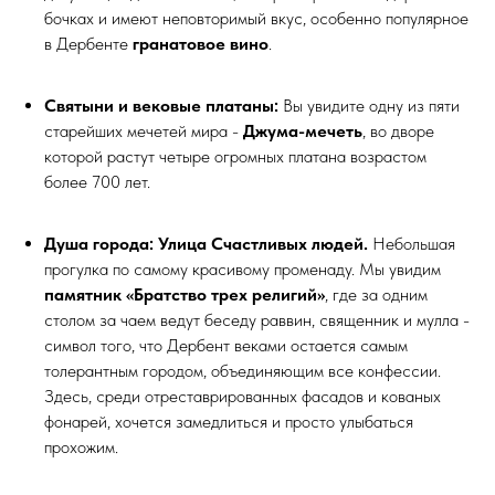
бочках и имеют неповторимый вкус, особенно популярное
в Дербенте
гранатовое вино
.
Святыни и вековые платаны:
Вы увидите одну из пяти
старейших мечетей мира -
Джума-мечеть
, во дворе
которой растут четыре огромных платана возрастом
более 700 лет.
Душа города: Улица Счастливых людей.
Небольшая
прогулка по самому красивому променаду. Мы увидим
памятник «Братство трех религий»
, где за одним
столом за чаем ведут беседу раввин, священник и мулла -
символ того, что Дербент веками остается самым
толерантным городом, объединяющим все конфессии.
Здесь, среди отреставрированных фасадов и кованых
фонарей, хочется замедлиться и просто улыбаться
прохожим.