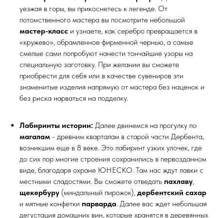
уезжая в горы, вы прикоснетесь к легенде. От
потомственного мастера вы посмотрите небольшой
мастер-класс
и узнаете, как серебро превращается в
«кружево», обрамленное фирменной чернью, а самые
смелые сами попробуют нанести тончайшие узоры на
специальную заготовку. При желании вы сможете
приобрести для себя или в качестве сувениров эти
знаменитые изделия напрямую от мастера без наценок и
без риска нарваться на подделку.
Лабиринты истории:
Далее двинемся на прогулку по
магалам
- древним кварталам в старой части Дербента,
возникшим еще в 8 веке. Это лабиринт узких улочек, где
до сих пор многие строения сохранились в первозданном
виде, благодаря охране ЮНЕСКО. Там нас ждут лавки с
местными сладостями. Вы сможете отведать
пахлаву
,
щекербуру
(миндальный пирожок),
дербентский сахар
и мятные конфетки
парварда
. Далее вас ждет небольшая
дегустация домашних вин, которые хранятся в деревянных