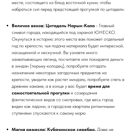
месте, состоящего из блюд восточной кухни, чтобы
набраться сил перед предстоящей прогулкой по цитадели.
Величие веков: Цитадель Нарын-Кала
- Главный
символ города, находящийся под охраной ЮНЕСКО.
Окунуться в историю этого места вам поможет отдельный
гид по крепости, чья подача материала будет интересной,
насыщенной и нескучной. Вы узнаете много
захватывающих легенд, посчитаете или покидаете деньги
в зиндан (тюрьму-колодец), попробуете отгадать
назначение некоторых загадочных предметов на
крепости, увидите как растет миндаль, попробуете спеть в
древнем хамаме, а в конце у вас будет
время для
самостоятельной прогулки
и созерцания
фантастических видов со смотровых, где весь город
виден как ладони, а городские кварталы ритмичными
ступенями спускаются к самому морю.
Магия ремесла: Кубачинское серебро.
Даже не