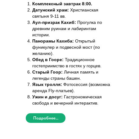
Комплексный завтрак 8:00.
Датунский храм:
Христианская
святыня 9-11 вв.
Аул-призрак Кахиб:
Прогулка по
древним руинам и лабиринтам
истории.
Панорамы Кахиба:
Открытый
фуникулер и подвесной мост (по
желанию).
Обед в Гооре:
Традиционное
гостеприимство в гостях у горцев.
Старый Гоор:
Личная память и
легенды страны башен.
Язык тролля:
Фотосессия (возможна
аренда Fly-платьев).
Ужин и досуг:
Гастрономическая
свобода и вечерний интерактив.
Подробнее...