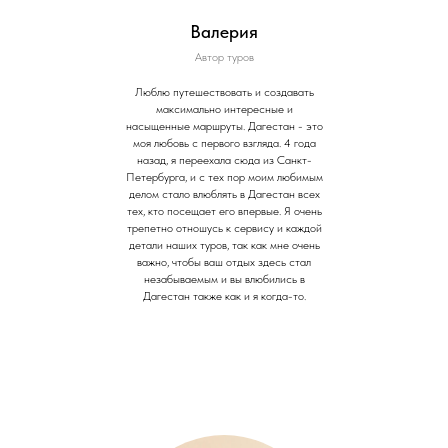
Валерия
Автор туров
Люблю путешествовать и создавать
максимально интересные и
насыщенные маршруты. Дагестан - это
моя любовь с первого взгляда. 4 года
назад, я переехала сюда из Санкт-
Петербурга, и с тех пор моим любимым
делом стало влюблять в Дагестан всех
тех, кто посещает его впервые. Я очень
трепетно отношусь к сервису и каждой
детали наших туров, так как мне очень
важно, чтобы ваш отдых здесь стал
незабываемым и вы влюбились в
Дагестан также как и я когда-то.