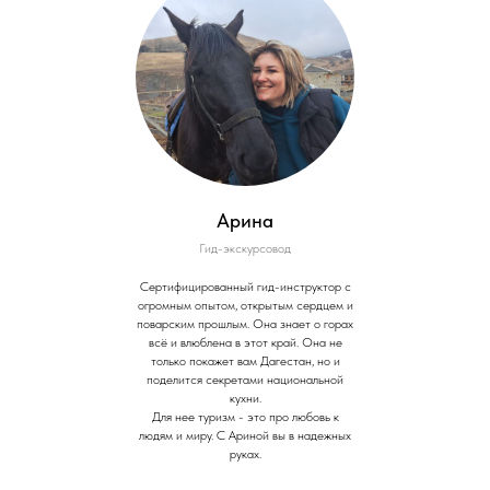
Арина
Гид-экскурсовод
Сертифицированный гид-инструктор с
огромным опытом, открытым сердцем и
поварским прошлым. Она знает о горах
всё и влюблена в этот край. Она не
только покажет вам Дагестан, но и
поделится секретами национальной
кухни.
Для нее туризм - это про любовь к
людям и миру. С Ариной вы в надежных
руках.