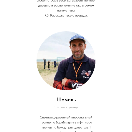
любой страх в веселье, вызовет полное
доверие и расположение уже в самом
начале тура.
P.S. Расскажет все о аварцах.
Шамиль
Фитнес-тренер
Сертифицированный персональный
тренер по бодибилдингу и фитнесу,
тренер по боксу, преподаватель 1