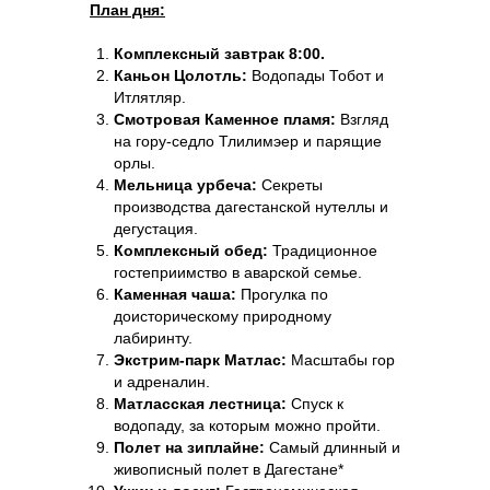
План дня:
Комплексный завтрак 8:00.
Каньон Цолотль:
Водопады Тобот и
Итлятляр.
Смотровая Каменное пламя:
Взгляд
на гору-седло Тлилимэер и парящие
орлы.
Мельница урбеча:
Секреты
производства дагестанской нутеллы и
дегустация.
Комплексный обед:
Традиционное
гостеприимство в аварской семье.
Каменная чаша:
Прогулка по
доисторическому природному
лабиринту.
Экстрим-парк Матлас:
Масштабы гор
и адреналин.
Матласская лестница:
Спуск к
водопаду, за которым можно пройти.
Полет на зиплайне:
Самый длинный и
живописный полет в Дагестане*